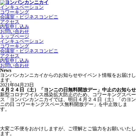
インキュベーション
コワーキング
会議室・ビジネスコンビニ
アクセス
内覧申し込み
お問い合わせ
トップページ
インキュベーション
コワーキング
会議室・ビジネスコンビニ
アクセス
内覧申し込み
お問い合わせ
News
ヨンバンカンニカイからのお知らせやイベント情報をお届けし
ます。
2021年04月23日
４月２４日（土）「ヨンニの日無料開放デー」中止のお知らせ
新型コロナウイルス感染拡大防止のため、コワーキングスペー
ス「ヨンバンカンニカイでは、明日４月２４日（土）「のヨン
ニの日 コワーキングスペース無料開放デー」を中止致しま
す。
大変ご不便をおかけしますが、ご理解とご協力をお願いいたし
ます。