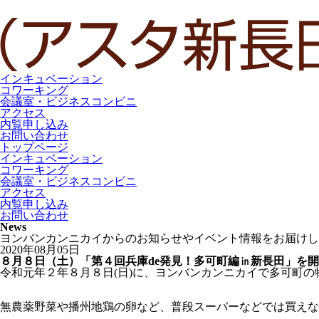
インキュベーション
コワーキング
会議室・ビジネスコンビニ
アクセス
内覧申し込み
お問い合わせ
トップページ
インキュベーション
コワーキング
会議室・ビジネスコンビニ
アクセス
内覧申し込み
お問い合わせ
News
ヨンバンカンニカイからのお知らせやイベント情報をお届けし
2020年08月05日
８月８日（土）「第４回兵庫de発見！多可町編㏌新長田」を
令和元年２年８月８日(日)に、ヨンバンカンニカイで多可町の
無農薬野菜や播州地鶏の卵など、普段スーパーなどでは買えな